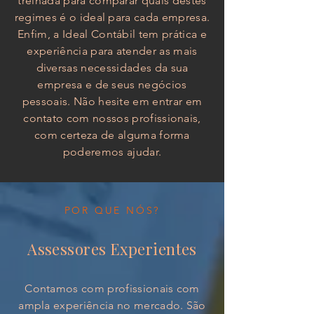
treinada para comparar quais destes
regimes é o ideal para cada empresa.
Enfim, a Ideal Contábil tem prática e
experiência para atender as mais
diversas necessidades da sua
empresa e de seus negócios
pessoais. Não hesite em entrar em
contato com nossos profissionais,
com certeza de alguma forma
poderemos ajudar.
POR QUE NÓS?
Assessores Experientes
Contamos com profissionais com
ampla experiência no mercado. São