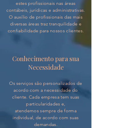
estes profissionais nas áreas
contábeis, jurídicas e administrativas.
O auxílio de profissionais das mais
diversas áreas traz tranquilidade e
confiabilidade para nossos clientes.
Conhecimento para sua
Necessidade
Os serviços são personalizados de
acordo com a necessidade do
cliente. Cada empresa tem suas
particularidades e,
atendemos sempre de forma
individual, de acordo com suas
demandas.