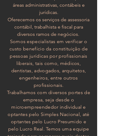
áreas administrativas, contábeis e
jurídicas.
Oferecemos os serviços de assessoria
contábil, trabalhista e fiscal para
diversos ramos de negócios.
Somos especialistas em verificar o
custo benefício da constituição de
pessoas jurídicas por profissionais
liberais, tais como, médicos,
dentistas, advogados, arquitetos,
engenheiros, entre outros
profissionais.
Trabalhamos com diversos portes de
empresa, seja desde o
microempreendedor individual e
optantes pelo Simples Nacional, até
optantes pelo Lucro Presumido e
pelo Lucro Real. Temos uma equipe