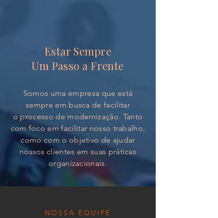
Estar Sempre
Um Passo a Frente
Somos uma empresa que está
sempre em busca de facilitar
o processo de modernização. Tanto
com foco em facilitar nosso trabalho,
como com o objetivo de ajudar
nossos clientes em suas práticas
organizacionais.
NOSSA EQUIPE