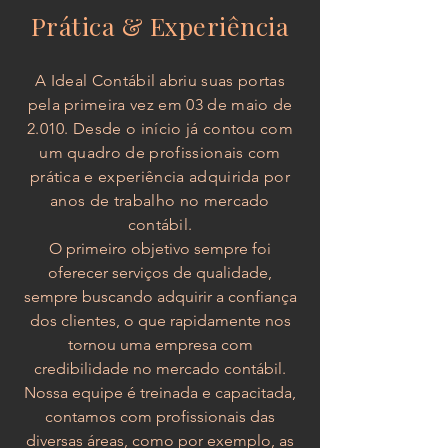
Prática & Experiência
A Ideal Contábil abriu suas portas
pela primeira vez em 03 de maio de
2.010. Desde o início já contou com
um quadro de profissionais com
prática e experiência adquirida por
anos de trabalho no mercado
contábil.
O primeiro objetivo sempre foi
oferecer serviços de qualidade,
sempre buscando adquirir a confiança
dos clientes, o que rapidamente nos
tornou uma empresa com
credibilidade no mercado contábil.
Nossa equipe é treinada e capacitada,
contamos com profissionais das
diversas áreas, como por exemplo, as