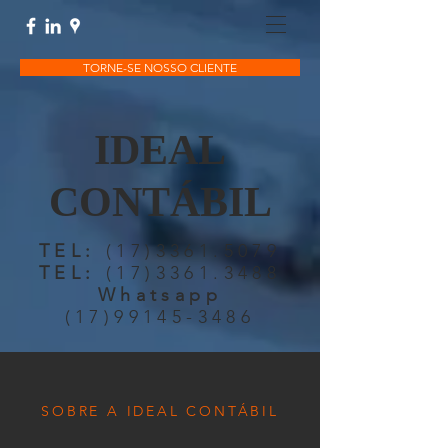
TORNE-SE NOSSO CLIENTE
IDEAL
CONTÁBIL
TEL:
(17)3361.5079
TEL:
(17)3361.3488
Whatsapp
(17)99145-3486
SOBRE A IDEAL CONTÁBIL