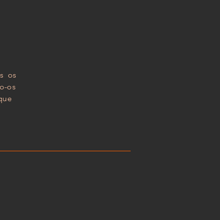
os os
o-os
que