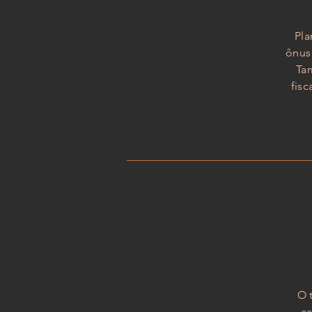
Pla
ônus 
Ta
fis
O 
es