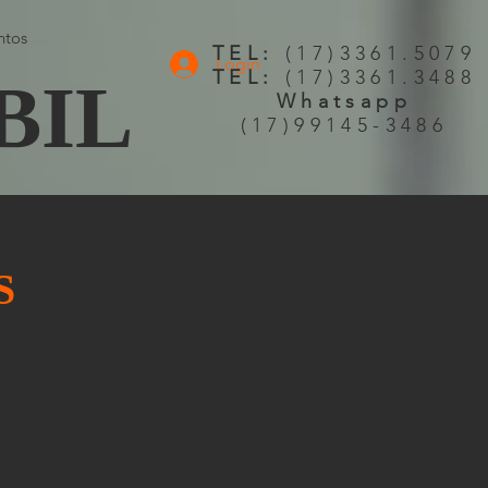
ntos
TEL:
(17)3361.5079
Login
TEL:
(17)3361.3488
BIL
Whatsapp
(17)99145-3486
S