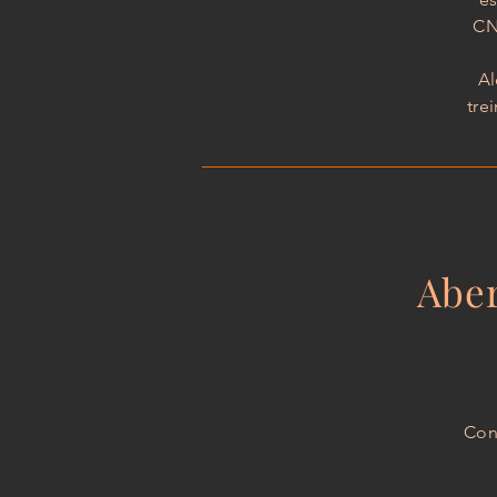
CN
Al
tre
Aber
Con