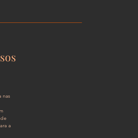
sos
a nas
em
 de
ara a