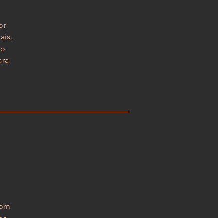
or
ais.
ão
ara
com
 no