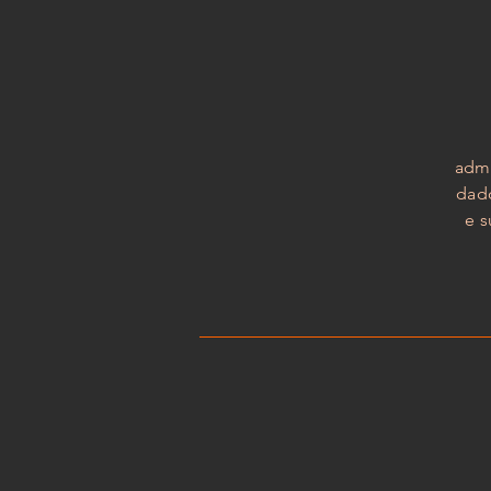
admi
dad
e 