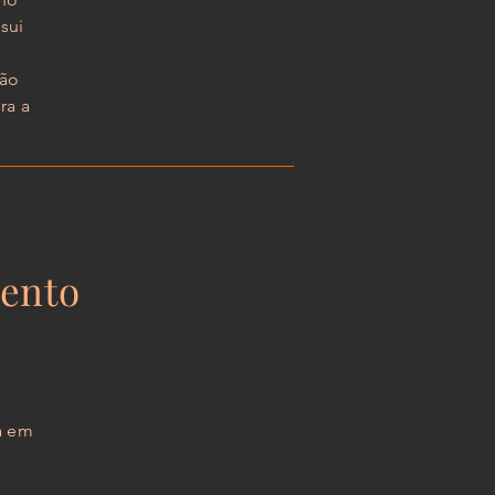
sui
são
ra a
mento
a em