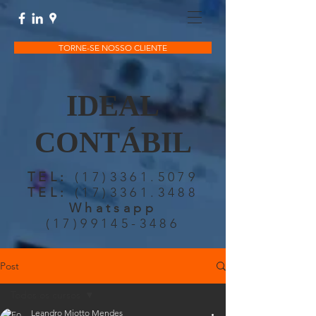
TORNE-SE NOSSO CLIENTE
IDEAL
CONTÁBIL
TEL:
(17)3361.5079
TEL:
(17)3361.3488
Whatsapp
(17)99145-3486
Post
Todos os cursos
Leandro Miotto Mendes